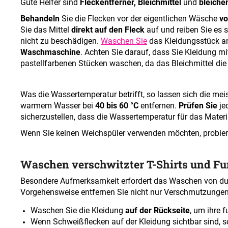
Gute Helfer sind
Fleckentferner, Bleichmittel
und
bleichen
Behandeln
Sie die Flecken vor der eigentlichen Wäsche
vo
Sie das Mittel
direkt auf den Fleck
auf und reiben Sie es s
nicht zu beschädigen.
Waschen Sie
das Kleidungsstück an
Waschmaschine
. Achten Sie darauf, dass Sie Kleidung m
pastellfarbenen Stücken waschen, da das Bleichmittel die
Was die Wassertemperatur betrifft, so lassen sich die m
warmem Wasser bei
40 bis 60 °C
entfernen.
Prüfen Sie
je
sicherzustellen, dass die Wassertemperatur für das Materia
Wenn Sie keinen Weichspüler verwenden möchten, probier
Waschen verschwitzter T-Shirts und F
Besondere Aufmerksamkeit erfordert das Waschen von durc
Vorgehensweise entfernen Sie nicht nur Verschmutzunge
Waschen Sie die Kleidung
auf der Rückseite
, um ihre 
Wenn Schweißflecken auf der Kleidung sichtbar sind, s