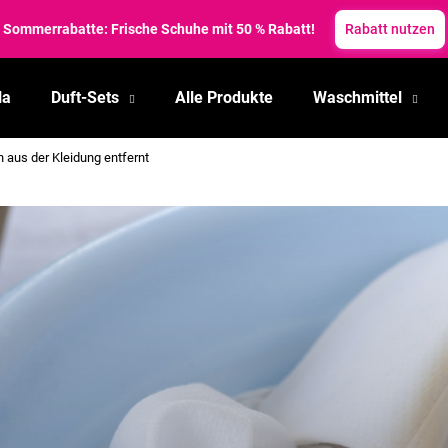
reise zum Schmelzen gebracht! Sommerrabatte bis zu 35 %. ✨
Somm
la
Duft-Sets
Alle Produkte
Waschmittel
Was suchen Sie?
aus der Kleidung entfernt
SUCHEN
Wir empfehlen