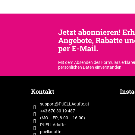
Jetzt abonnieren! Erh
Angebote, Rabatte un
per E-Mail.
Mit dem Absenden des Formulars erklären
persönlichen Daten einverstanden.
F
u
Kontakt
Inst
ß
z
support
@
PUELLAdufte.at
e
+43 670 30 19 487
i
(MO – FR, 8.00 – 16.00)
l
PUELLAdufte
puelladufte
e