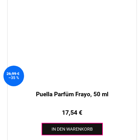
26,99 €
–35 %
Puella Parfüm Frayo, 50 ml
17,54 €
IN DEN WARENKORB