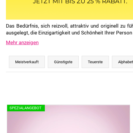
Das Bedürfnis, sich reizvoll, attraktiv und originell zu füh
ausgelegt, die Einzigartigkeit und Schönheit Ihrer Perso
Mehr anzeigen
P
r
Meistverkauft
Günstigste
Teuerste
Alphabet
o
d
u
k
t
L
s
SPEZIALANGEBOT
i
o
s
r
t
t