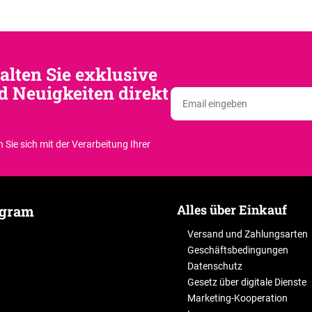
t
e
d
e
r
alten Sie exklusive
L
d Neuigkeiten direkt
i
s
t
e
 Sie sich
mit der Verarbeitung Ihrer
Alles über Einkauf
agram
Versand und Zahlungsarten
Geschäftsbedingungen
Datenschutz
Gesetz über digitale Dienste
Marketing-Kooperation