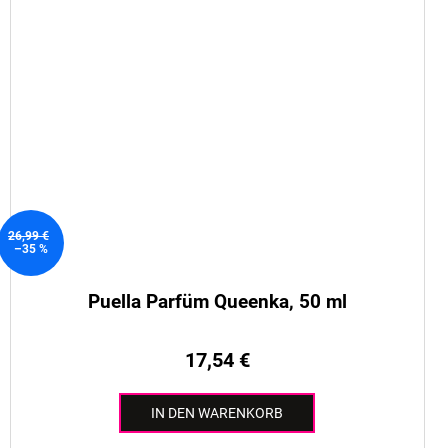
26,99 €
–35 %
Puella Parfüm Queenka, 50 ml
17,54 €
IN DEN WARENKORB