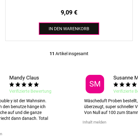
9,09 €
IN DEN WARENKORB
11
Artikel insgesamt
S
t
e
u
Mandy Claus
Susanne 
SM
e
r
Verifizierte Bewertung
Verifizierte
e
ouble y ist der Wahnsinn.
Wäscheduft Proben bestellt, 
l
h den benutze hänge ich
überzeugt, super schneller 
e
che auf und die ganze
Von Null auf 100 zum Stam
m
iecht dann danach. Total
Inhalt melden
e
n
en