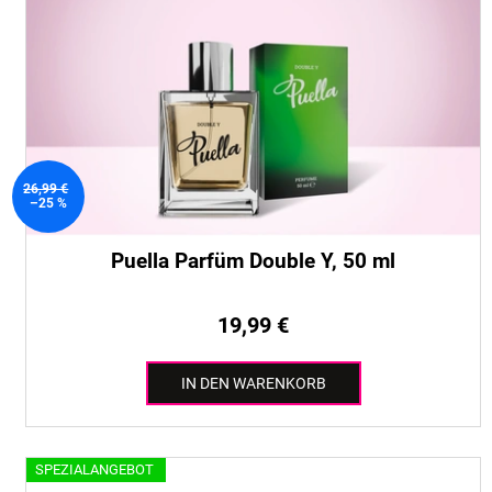
e
i
d
e
e
r
r
u
P
n
r
g
o
26,99 €
d
–25 %
u
k
Puella Parfüm Double Y, 50 ml
t
e
19,99 €
IN DEN WARENKORB
SPEZIALANGEBOT