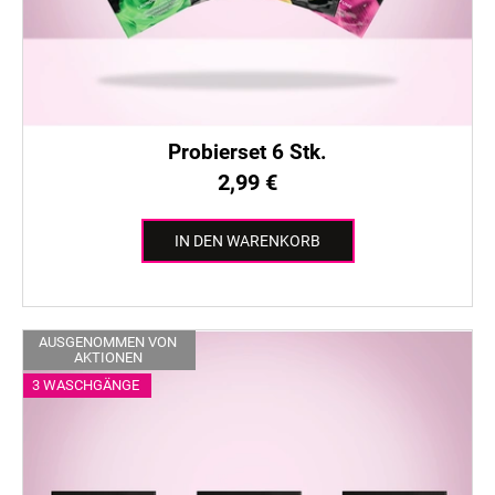
r
u
P
n
r
g
o
d
u
Probierset 6 Stk.
k
2,99 €
t
e
IN DEN WARENKORB
AUSGENOMMEN VON
AKTIONEN
3 WASCHGÄNGE