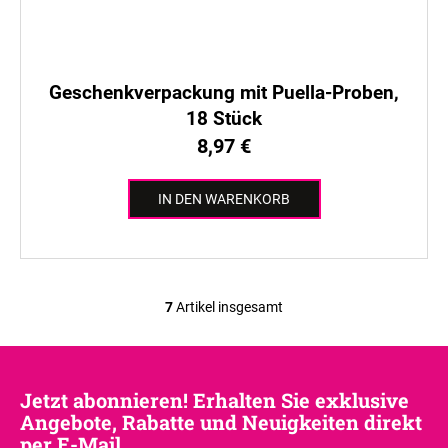
Geschenkverpackung mit Puella-Proben,
18 Stück
8,97 €
IN DEN WARENKORB
7
Artikel insgesamt
S
t
e
u
Jetzt abonnieren! Erhalten Sie exklusive
e
Angebote, Rabatte und Neuigkeiten direkt
r
per E-Mail.