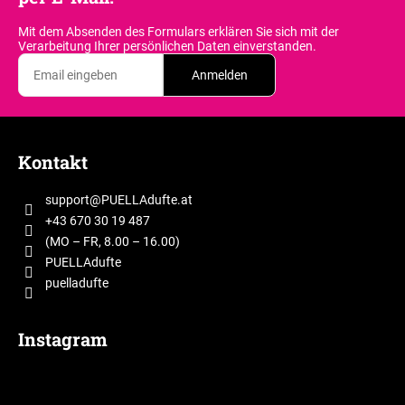
e
l
Mit dem Absenden des Formulars erklären Sie sich
mit der
e
Verarbeitung Ihrer persönlichen Daten einverstanden.
m
Anmelden
e
n
t
F
e
u
d
Kontakt
ß
e
z
r
support
@
PUELLAdufte.at
e
L
+43 670 30 19 487
i
i
(MO – FR, 8.00 – 16.00)
s
l
PUELLAdufte
t
puelladufte
e
e
Instagram