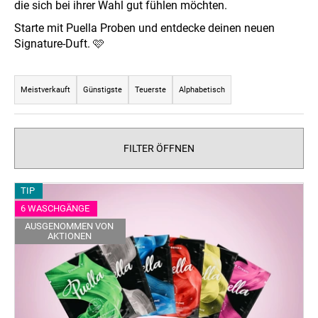
die sich bei ihrer Wahl gut fühlen möchten.
Starte mit Puella Proben und entdecke deinen neuen
Signature-Duft. 🩷
SUCHEN
P
r
Meistverkauft
Günstigste
Teuerste
Alphabetisch
o
W
d
i
u
r
FILTER ÖFFNEN
e
k
m
t
L
p
TIP
s
i
f
6 WASCHGÄNGE
o
e
s
AUSGENOMMEN VON
r
AKTIONEN
h
t
t
l
e
e
i
d
n
e
e
r