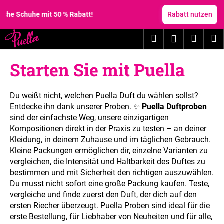
W
Zum
Inhalt
huhe mit 50 % Rabatt!
Rabatt nutzen
a
springen
Zurück
Zurück
r
Suchen
Waren
M
Login
zum
zum
e
W
n
Starten Sie mit Puella
a
k
s
o
s
r
Du weißt nicht, welchen Puella Duft du wählen sollst?
u
Entdecke ihn dank unserer Proben. ✨
Puella Duftproben
b
c
sind der einfachste Weg, unsere einzigartigen
Kompositionen direkt in der Praxis zu testen – an deiner
h
Kleidung, in deinem Zuhause und im täglichen Gebrauch.
e
Kleine Packungen ermöglichen dir, einzelne Varianten zu
n
vergleichen, die Intensität und Haltbarkeit des Duftes zu
S
bestimmen und mit Sicherheit den richtigen auszuwählen.
i
Du musst nicht sofort eine große Packung kaufen. Teste,
vergleiche und finde zuerst den Duft, der dich auf den
e
ersten Riecher überzeugt. Puella Proben sind ideal für die
?
erste Bestellung, für Liebhaber von Neuheiten und für alle,