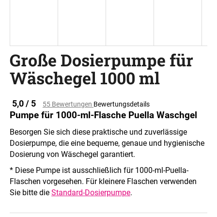
SUCHEN
Große Dosierpumpe für
Wäschegel 1000 ml
W
i
r
Die
5,0 / 5
55 Bewertungen
Bewertungsdetails
e
durchschnittliche
Pumpe für 1000-ml-Flasche Puella Waschgel
m
Produktbewertung
ist
p
Besorgen Sie sich diese praktische und zuverlässige
0,0
f
Dosierpumpe, die eine bequeme, genaue und hygienische
von
e
Dosierung von Wäschegel garantiert.
5
h
Sternen.
* Diese Pumpe ist ausschließlich für 1000-ml-Puella-
l
Flaschen vorgesehen. Für kleinere Flaschen verwenden
e
Sie bitte die
Standard-Dosierpumpe
.
n