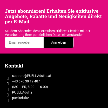
Jetzt abonnieren! Erhalten Sie exklusive
Angebote, Rabatte und Neuigkeiten direkt
per E-Mail.
Mit dem Absenden des Formulars erklären Sie sich
mit der
Verarbeitung Ihrer persönlichen Daten einverstanden.
Anmelden
F
u
Kontakt
ß
z
support
@
PUELLAdufte.at
e
+43 670 30 19 487
i
(MO – FR, 8.00 – 16.00)
l
PUELLAdufte
puelladufte
e