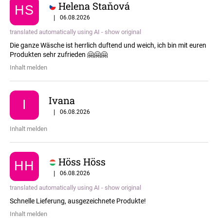
Helena Staňová
HS
5 / 5
|
06.08.2026
translated automatically using AI - show original
Die ganze Wäsche ist herrlich duftend und weich, ich bin mit euren
Produkten sehr zufrieden 🤗🤗🤗
Inhalt melden
Ivana
I
5 / 5
|
06.08.2026
Inhalt melden
Höss Höss
HH
5 / 5
|
06.08.2026
translated automatically using AI - show original
Schnelle Lieferung, ausgezeichnete Produkte!
Inhalt melden