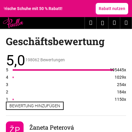
W
Zum
Inhalt
che Schuhe mit 50 % Rabatt!
Rabatt nutzen
a
springen
Zurück
Zurück
r
Suchen
Waren
M
Login
zum
zum
e
W
n
Geschäftsbewertung
a
k
s
o
s
5,0
r
Die
durchschnittliche
198062 Bewertungen
u
b
Shop-
Bewertung
c
5
195445x
beträgt
5,0
h
4
1029x
von
e
5
3
254x
Sternen.
n
2
184x
S
1
1150x
BEWERTUNG HINZUFÜGEN
i
L
e
i
?
Žaneta Peterová
s
ŽP