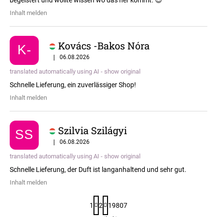
Inhalt melden
Kovács -Bakos Nóra
K-
5 / 5
|
06.08.2026
translated automatically using AI - show original
Schnelle Lieferung, ein zuverlässiger Shop!
Inhalt melden
Szilvia Szilágyi
SS
5 / 5
|
06.08.2026
translated automatically using AI - show original
Schnelle Lieferung, der Duft ist langanhaltend und sehr gut.
Inhalt melden
P
1
2
19807
a