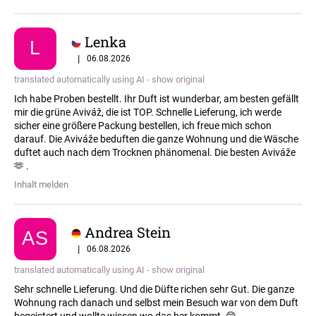
Lenka
L
5 / 5
|
06.08.2026
translated automatically using AI - show original
Ich habe Proben bestellt. Ihr Duft ist wunderbar, am besten gefällt
mir die grüne Aviváž, die ist TOP. Schnelle Lieferung, ich werde
sicher eine größere Packung bestellen, ich freue mich schon
darauf. Die Aviváže beduften die ganze Wohnung und die Wäsche
duftet auch nach dem Trocknen phänomenal. Die besten Aviváže
🫶 .
Inhalt melden
Andrea Stein
AS
5 / 5
|
06.08.2026
translated automatically using AI - show original
Sehr schnelle Lieferung. Und die Düfte richen sehr Gut. Die ganze
Wohnung rach danach und selbst mein Besuch war von dem Duft
begeistert und wollte wissen wo das her kommt. 😊