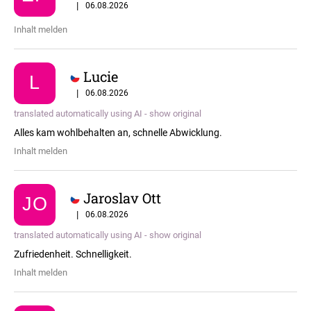
t
5 / 5
|
06.08.2026
e
Inhalt melden
d
SUCHEN
e
Lucie
r
L
5 / 5
|
06.08.2026
B
W
e
translated automatically using AI - show original
i
w
Alles kam wohlbehalten an, schnelle Abwicklung.
r
e
Inhalt melden
e
r
m
t
p
Jaroslav Ott
JO
f
u
5 / 5
|
06.08.2026
e
n
h
translated automatically using AI - show original
g
l
Zufriedenheit. Schnelligkeit.
e
e
Inhalt melden
n
n