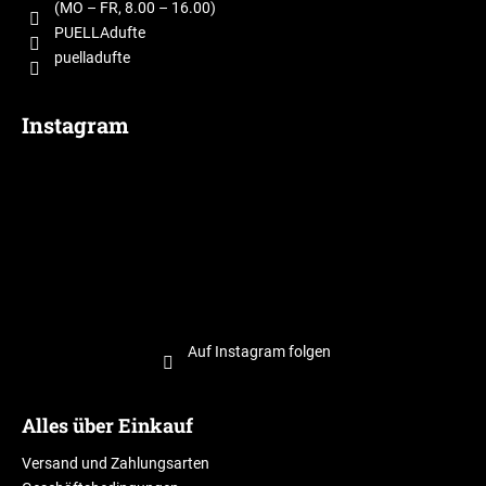
i
t
(MO – FR, 8.00 – 16.00)
e
l
PUELLAdufte
puelladufte
e
Instagram
Auf Instagram folgen
Alles über Einkauf
Versand und Zahlungsarten