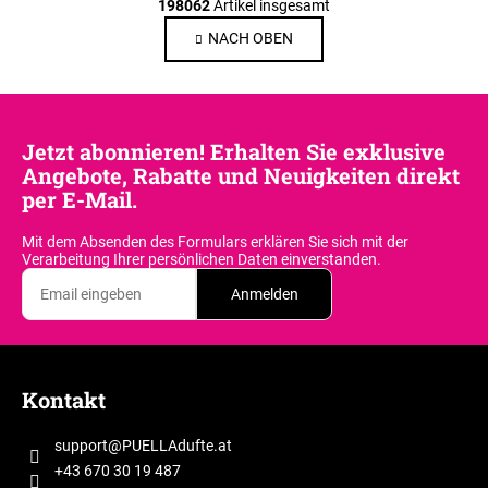
g
198062
Artikel insgesamt
S
i
t
NACH OBEN
n
e
i
e
u
r
e
u
r
n
Jetzt abonnieren! Erhalten Sie exklusive
e
g
Angebote, Rabatte und Neuigkeiten direkt
l
per E-Mail.
e
m
Mit dem Absenden des Formulars erklären Sie sich
mit der
e
Verarbeitung Ihrer persönlichen Daten einverstanden.
n
Anmelden
t
e
d
F
e
u
Kontakt
r
ß
L
z
i
support
@
PUELLAdufte.at
e
s
+43 670 30 19 487