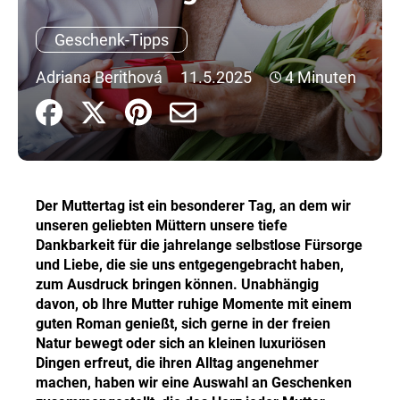
Geschenk-Tipps
SUCHEN
Adriana Berithová
11.5.2025
4 Minuten
W
i
r
e
Der Muttertag ist ein besonderer Tag, an dem wir
m
unseren geliebten Müttern unsere tiefe
p
Dankbarkeit für die jahrelange selbstlose Fürsorge
f
und Liebe, die sie uns entgegengebracht haben,
e
zum Ausdruck bringen können. Unabhängig
h
davon, ob Ihre Mutter ruhige Momente mit einem
l
guten Roman genießt, sich gerne in der freien
e
Natur bewegt oder sich an kleinen luxuriösen
n
Dingen erfreut, die ihren Alltag angenehmer
machen, haben wir eine Auswahl an Geschenken