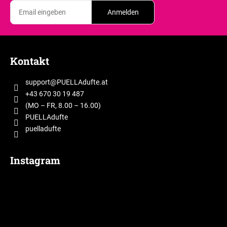
Anmelden
F
u
Kontakt
ß
z
support
@
PUELLAdufte.at
e
+43 670 30 19 487
i
(MO – FR, 8.00 – 16.00)
l
PUELLAdufte
puelladufte
e
Instagram