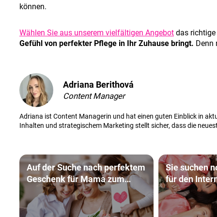
können.
Wählen Sie aus unserem vielfältigen Angebot
das richtige
Gefühl von perfekter Pflege in Ihr Zuhause bringt.
Denn m
Adriana Berithová
Content Manager
Adriana ist Content Managerin und hat einen guten Einblick in aktu
Inhalten und strategischem Marketing stellt sicher, dass die neue
Auf der Suche nach perfektem
Sie suchen n
Geschenk für Mama zum
für den Internationalen
Muttertag? Das macht sie
Frauentag ? 
sicher glücklich!
werden Sie i