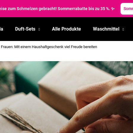
reise zum Schmelzen gebracht! Sommerrabatte bis zu 35 %. ✨
Somm
la
Duft-Sets
Alle Produkte
Waschmittel
Was suchen Sie?
 Frauen: Mit einem Haushaltgeschenk viel Freude bereiten
SUCHEN
Wir empfehlen