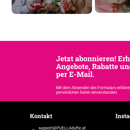
Jetzt abonnieren! Erh
Angebote, Rabatte un
per E-Mail.
Mit dem Absenden des Formulars erklären
persönlichen Daten einverstanden.
F
u
Kontakt
Inst
ß
z
support
@
PUELLAdufte.at