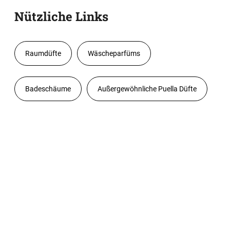
Nützliche Links
Raumdüfte
Wäscheparfüms
Badeschäume
Außergewöhnliche Puella Düfte