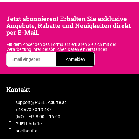
Jetzt abonnieren! Erhalten Sie exklusive
Angebote, Rabatte und Neuigkeiten direkt
per E-Mail.
Mit dem Absenden des Formulars erklären Sie sich
mit der
Verarbeitung Ihrer persönlichen Daten einverstanden.
Anmelden
F
u
Kontakt
ß
z
support
@
PUELLAdufte.at
e
+43 670 30 19 487
i
(MO – FR, 8.00 – 16.00)
l
PUELLAdufte
puelladufte
e