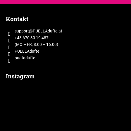
F
u
Kontakt
ß
z
support
@
PUELLAdufte.at
e
+43 670 30 19 487
i
(MO – FR, 8.00 – 16.00)
l
PUELLAdufte
puelladufte
e
Instagram