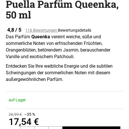
Puella Parfüm Queenka,
50 ml
SUCHEN
Die
4,8 / 5
116 Bewertungen
Bewertungsdetails
durchschnittliche
Das Parfüm
Queenka
vereint weiche, süße und
Produktbewertung
sommerliche Noten von erfrischenden Früchten,
ist
W
Orangenblüten, betörendem Jasmin, berauschender
0,0
i
von
Vanille und exotischem Patchouli.
r
5
e
Entdecken Sie Ihre weibliche Energie und die subtilen
Sternen.
m
Schwingungen der sommerlichen Noten mit diesem
p
außergewöhnlichen Parfüm.
f
e
h
auf Lager
l
e
26,99 €
–35 %
n
17,54 €
Verkaufspreis: