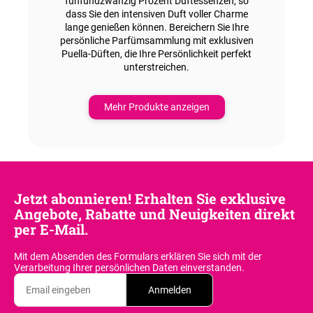
fünfundzwanzig Prozent Duftessenzen
, so
dass Sie den intensiven Duft voller Charme
lange genießen können. Bereichern Sie Ihre
persönliche Parfümsammlung mit
exklusiven
Puella-Düften
, die Ihre Persönlichkeit perfekt
unterstreichen.
Mehr Produkte anzeigen
Jetzt abonnieren! Erhalten Sie exklusive
Angebote, Rabatte und Neuigkeiten direkt
per E-Mail.
Mit dem Absenden des Formulars erklären Sie sich
mit der
Verarbeitung Ihrer persönlichen Daten einverstanden.
Anmelden