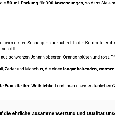
die
50-ml-Packung
für
300
Anwendungen
, so dass Sie ei
on beim ersten Schnuppern bezaubert. In der Kopfnote eröff
 schafft.
n aus schwarzen Johannisbeeren, Orangenblüten und rosa Pfe
uli, Zeder und Moschus, die einen
langanhaltenden, warmen 
e Frau, die ihre Weiblichkeit
und ihren unwiderstehlichen
uf die ehrliche Zusammensetzung und Qualität uns