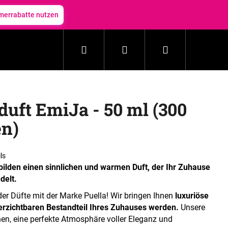
errabatte nutzen
Suchen
Login
Warenkorb
Haushalt
Kosmetik
Zubehör
Neuheit
uft EmiJa - 50 ml (300
n)
ls
bilden einen sinnlichen und warmen Duft, der Ihr Zuhause
delt.
der Düfte mit der Marke Puella! Wir bringen Ihnen
luxuriöse
rzichtbaren Bestandteil Ihres Zuhauses werden.
Unsere
n, eine perfekte Atmosphäre voller Eleganz und