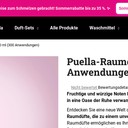
reise zum Schmelzen gebracht! Sommerrabatte bis zu 35 %. ✨
Somm
la
Duft-Sets
Alle Produkte
Waschmittel
Was suchen Sie?
50 ml (300 Anwendungen)
SUCHEN
Puella-Raumd
Anwendunge
Wir empfehlen
Die
Nicht bewertet
Bewertungsdetai
durchschnittliche
Fruchtige und würzige Noten 
Produktbewertung
in eine Oase der Ruhe verwan
ist
0,0
Entdecken Sie eine neue Welt 
von
Raumdüfte, die zu einem unve
5
Raumdüfte ermöglichen es Ihne
Sternen.