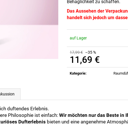
Behaglichkeit zu schaffen.
Das Aussehen der Verpackung
handelt sich jedoch um dasse
auf Lager
17,99 €
–35 %
11,69 €
Verkaufspreis:
Kategorie
:
Raumdüf
skussion
ich duftendes Erlebnis.
re Philosophie ist einfach:
Wir möchten nur das Beste in I
xuriöses Dufterlebnis
bieten und eine angenehme Atmosphä