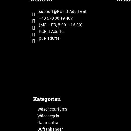
ß
z
support
@
PUELLAdufte.at
e
+43 670 30 19 487
i
(MO – FR, 8.00 – 16.00)
l
PUELLAdufte
puelladufte
e
Kategorien
Wäscheparfüms
Wäschegels
Raumdüfte
Duftanhänger