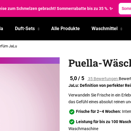
reise zum Schmelzen gebracht! Sommerrabatte bis zu 35 %. ✨
Somm
la
Duft-Sets
Alle Produkte
Waschmittel
Was suchen Sie?
rfüm JaLu
SUCHEN
Puella-Wäsc
Die
5,0 / 5
35 Bewertungen
Bewert
Wir empfehlen
durchschnittliche
JaLu: Definition von perfekter Re
Produktbewertung
ist
Verwandeln Sie Frische in ein Erlebn
5,0
das Gefühl eines absolut reinen u
von
5
Frische für 2–4 Wochen:
Inte
Sternen.
Leistung für bis zu 100 Was
Waschmaschine