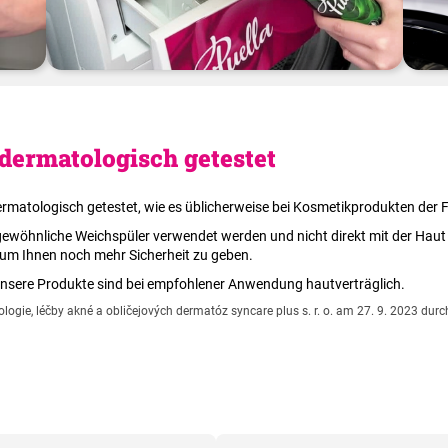
Möchten Sie mehr erfahren? Besuchen Sie unsere Unterseite
Anleitungen
ermatologisch getestet
atologisch getestet, wie es üblicherweise bei Kosmetikprodukten der Fal
wöhnliche Weichspüler verwendet werden und nicht direkt mit der Haut
, um Ihnen noch mehr Sicherheit zu geben.
 unsere Produkte sind bei empfohlener Anwendung hautverträglich.
gie, léčby akné a obličejových dermatóz syncare plus s. r. o. am 27. 9. 2023 durc