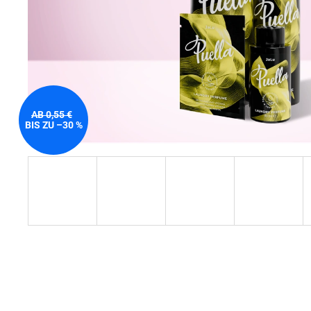
AB 0,55 €
BIS ZU –30 %