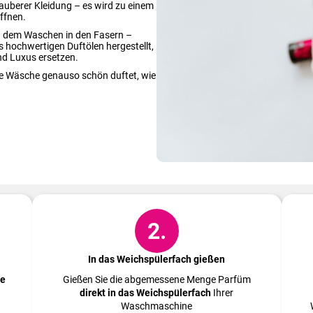
uberer Kleidung – es wird zu einem
öffnen.
ch dem Waschen in den Fasern –
s hochwertigen Duftölen hergestellt,
nd Luxus ersetzen.
hre Wäsche genauso schön duftet, wie
So geht's!
2.
In das Weichspülerfach gießen
pe
Gießen Sie die abgemessene Menge Parfüm
direkt in das Weichspülerfach
Ihrer
Waschmaschine