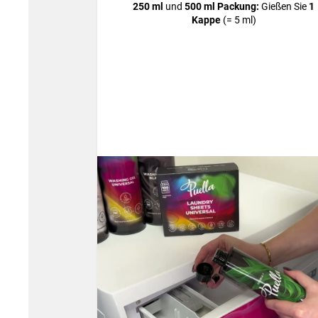
250 ml
und
500 ml Packung:
Gießen Sie
1
Kappe
(= 5 ml)