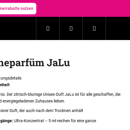
errabatte nutzen
Suchen
Login
Warenkorb
Haushalt
Kosmetik
Zubehör
Neuheit
heparfüm JaLu
ungsdetails
inheit
is. Der zitrisch-blumige Unisex-Duft JaLu ist für alle geschaffen, die
nd energiegeladenen Zuhauses lieben.
nsiver Duft, der auch nach dem Trocknen anhält
chgänge:
Ultra-Konzentrat – 5 ml reichen für eine ganze