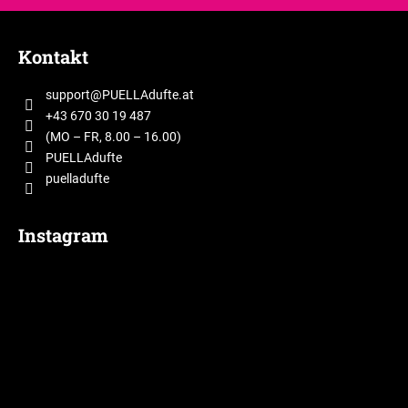
F
u
Kontakt
ß
z
support
@
PUELLAdufte.at
e
+43 670 30 19 487
i
(MO – FR, 8.00 – 16.00)
l
PUELLAdufte
puelladufte
e
Instagram