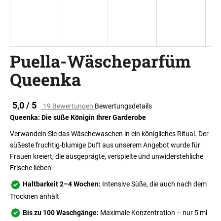
SUCHEN
Puella-Wäscheparfüm
Queenka
W
i
r
Die
5,0 / 5
19 Bewertungen
Bewertungsdetails
e
durchschnittliche
Queenka: Die süße Königin Ihrer Garderobe
m
Produktbewertung
ist
p
Verwandeln Sie das Wäschewaschen in ein königliches Ritual. Der
5,0
f
süßeste fruchtig-blumige Duft aus unserem Angebot wurde für
von
e
Frauen kreiert, die ausgeprägte, verspielte und unwiderstehliche
5
h
Frische lieben.
Sternen.
l
Haltbarkeit 2–4 Wochen:
Intensive Süße, die auch nach dem
e
Trocknen anhält
n
Bis zu 100 Waschgänge:
Maximale Konzentration – nur 5 ml