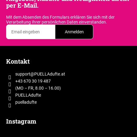
per E-Mail.
Mit dem Absenden des Formulars erklären Sie sich
mit der
Verarbeitung Ihrer persönlichen Daten einverstanden.
Anmelden
F
u
Kontakt
ß
z
support
@
PUELLAdufte.at
e
+43 670 30 19 487
i
(MO – FR, 8.00 – 16.00)
l
PUELLAdufte
puelladufte
e
Instagram