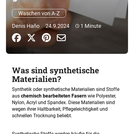
Waschen von A-Z
SUCHEN
Denis Haňo
24.9.2024
1 Minute
W
i
r
e
Was sind synthetische
m
Materialien?
p
f
Synthetik oder synthetische Materialien sind Stoffe
e
aus
chemisch bearbeiteten Fasern
wie Polyester,
h
Nylon, Acryl und Spandex. Diese Materialien sind
l
wegen ihrer Haltbarkeit, Pflegeleichtigkeit und
e
schnellen Trocknung beliebt.
n
Synthetische Stoffe werden häufig für die