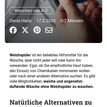
Waschen von A-Z
SUCHEN
Denis Haňo
17.2.2025
2 Minuten
W
i
r
e
Weichspüler
ist ein beliebtes Hilfsmittel für die
m
Wäsche, aber nicht jeder will oder kann ihn
p
verwenden. Egal, ob Sie empfindliche Haut haben,
f
den Einsatz von Chemikalien minimieren wollen
e
oder nach einer anderen Alternative suchen: Es gibt
h
viele Möglichkeiten,
weiche und angenehm
l
duftende Wäsche ohne Weichspüler zu waschen.
e
n
Natürliche Alternativen zu