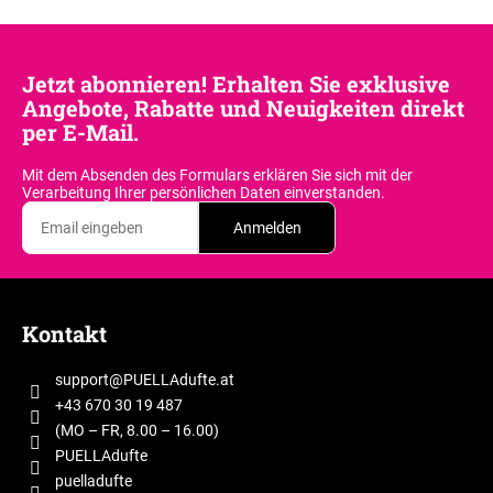
Jetzt abonnieren! Erhalten Sie exklusive
Angebote, Rabatte und Neuigkeiten direkt
per E-Mail.
Mit dem Absenden des Formulars erklären Sie sich
mit der
Verarbeitung Ihrer persönlichen Daten einverstanden.
Anmelden
F
u
Kontakt
ß
z
support
@
PUELLAdufte.at
e
+43 670 30 19 487
i
(MO – FR, 8.00 – 16.00)
l
PUELLAdufte
puelladufte
e