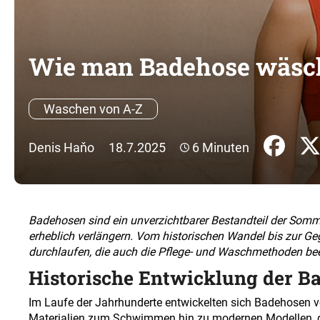
Wie man Badehose wäscht:
Waschen von A-Z
Denis Haňo
18.7.2025
6 Minuten
Badehosen sind ein unverzichtbarer Bestandteil der Somme
erheblich verlängern. Vom historischen Wandel bis zur 
durchlaufen, die auch die Pflege- und Waschmethoden bee
Historische Entwicklung der B
Im Laufe der Jahrhunderte entwickelten sich Badehosen v
Materialien zum Schwimmen hin zu modernen Modellen, die