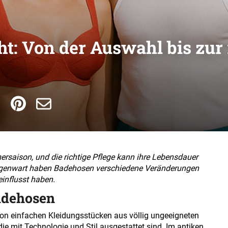
 Von der Auswahl bis zur ric
rsaison, und die richtige Pflege kann ihre Lebensdauer
Gegenwart haben Badehosen verschiedene Veränderungen
influsst haben.
adehosen
on einfachen Kleidungsstücken aus völlig ungeeigneten
 mit Technologie und Stil ausgestattet sind. Im antiken