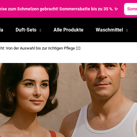
le: Puella Universalreiniger mit bis zu 60 % Rabatt! ✨
Sommerraba
la
Duft-Sets
Alle Produkte
Waschmittel
Was suchen Sie?
 Von der Auswahl bis zur richtigen Pflege 🏊‍♀️
SUCHEN
Wir empfehlen