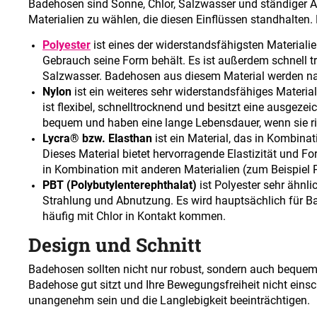
Badehosen sind Sonne, Chlor, Salzwasser und ständiger Ab
Materialien zu wählen, die diesen Einflüssen standhalten.
Polyester
ist eines der widerstandsfähigsten Material
Gebrauch seine Form behält. Es ist außerdem schnell 
Salzwasser. Badehosen aus diesem Material werden n
Nylon
ist ein weiteres sehr widerstandsfähiges Materia
ist flexibel, schnelltrocknend und besitzt eine ausge
bequem und haben eine lange Lebensdauer, wenn sie ri
Lycra® bzw. Elasthan
ist ein Material, das in Kombina
Dieses Material bietet hervorragende Elastizität und F
in Kombination mit anderen Materialien (zum Beispiel P
PBT (Polybutylenterephthalat)
ist Polyester sehr ähnli
Strahlung und Abnutzung. Es wird hauptsächlich für
häufig mit Chlor in Kontakt kommen.
Design und Schnitt
Badehosen sollten nicht nur robust, sondern auch bequem 
Badehose gut sitzt und Ihre Bewegungsfreiheit nicht ein
unangenehm sein und die Langlebigkeit beeinträchtigen
.