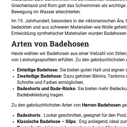
Griechenland und Rom galt das Schwimmen als wichtige Akt
Bewegung im Wasser erleichterten
.
Im 19. Jahrhundert, besonders in der viktorianischen Ära,
bedeckten und aus schweren Materialien wie Wolle gefert
Entwicklung synthetischer Materialien wurden Badehosen l
Arten von Badehosen
Heute wählen wir Badehosen aus einer Vielzahl von Stilen
von Leistungssportlern erfüllen. Zu den gebräuchlichste
Einteilige Badehose:
Sie bieten guten Halt und eignen 
Zweiteilige Badehose:
Dazu gehören Bikinis, Tankinis 
Schnitte und Farben ermöglichen.
Badeshorts und Bade-Röcke:
Sie bieten mehr Bedeckun
Badebekleidung tragen.
Zu den gebräuchlichsten Arten von
Herren-Badehosen
ge
Badeshorts
: Locker geschnitten, geeignet für den Po
Klassische Badehose – Slips:
Eng anliegend, ideal z