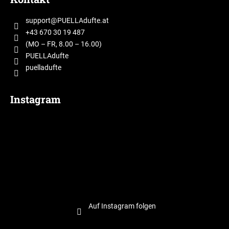
ß
z
support
@
PUELLAdufte.at
e
+43 670 30 19 487
i
(MO – FR, 8.00 – 16.00)
l
PUELLAdufte
puelladufte
e
Instagram
Auf Instagram folgen