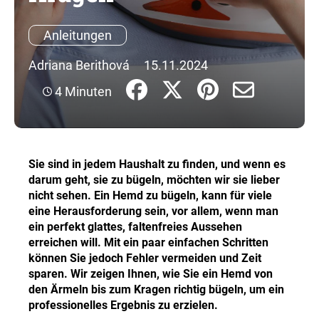
Anleitungen
SUCHEN
Adriana Berithová
15.11.2024
4 Minuten
W
i
r
e
Sie sind in jedem Haushalt zu finden, und wenn es
m
darum geht, sie zu bügeln, möchten wir sie lieber
p
nicht sehen. Ein Hemd zu bügeln, kann für viele
f
eine Herausforderung sein, vor allem, wenn man
e
ein perfekt glattes, faltenfreies Aussehen
h
erreichen will. Mit ein paar einfachen Schritten
l
können Sie jedoch Fehler vermeiden und Zeit
e
sparen. Wir zeigen Ihnen, wie Sie ein Hemd von
n
den Ärmeln bis zum Kragen richtig bügeln, um ein
professionelles Ergebnis zu erzielen.