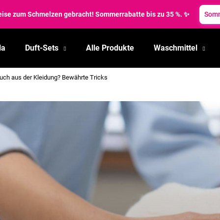
reise zum Schmelzen gebracht! Sommerrabatte bis zu 35 %. ✨
Somm
la
Duft-Sets
Alle Produkte
Waschmittel
Was suchen Sie?
uch aus der Kleidung? Bewährte Tricks
SUCHEN
Wir empfehlen