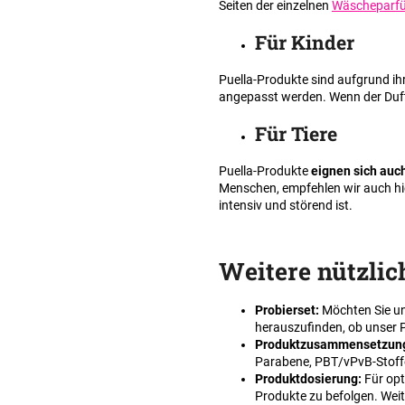
Seiten der einzelnen
Wäscheparf
Für Kinder
Puella-Produkte sind aufgrund ih
angepasst werden. Wenn der Duft z
Für Tiere
Puella-Produkte
eignen sich auc
Menschen, empfehlen wir auch hier,
intensiv und störend ist.
Weitere nützlic
Probierset:
Möchten Sie un
herauszufinden, ob unser P
Produktzusammensetzun
Parabene, PBT/vPvB-Stoffe
Produktdosierung:
Für opt
Produkte zu befolgen. Weit