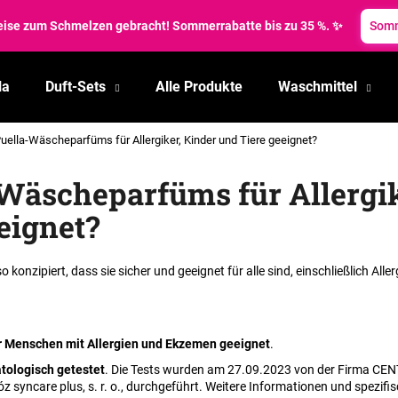
reise zum Schmelzen gebracht! Sommerrabatte bis zu 35 %. ✨
Somm
la
Duft-Sets
Alle Produkte
Waschmittel
Was suchen Sie?
uella-Wäscheparfüms für Allergiker, Kinder und Tiere geeignet?
SUCHEN
Wäscheparfüms für Allergik
eignet?
Wir empfehlen
o konzipiert, dass sie sicher und geeignet für alle sind, einschließlich Aller
r Menschen mit Allergien und Ekzemen geeignet
.
tologisch getestet
. Die Tests wurden am 27.09.2023 von der Firma CEN
z syncare plus, s. r. o., durchgeführt. Weitere Informationen und spezifi