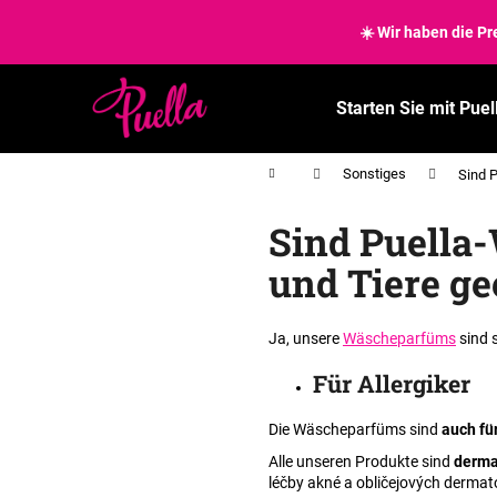
W
Zum
Inhalt
☀️ Wir haben die P
a
springen
Zurück
Zurück
r
zum
zum
e
Starten Sie mit Puel
n
Einkaufen
Einkaufen
k
Startseite
Sonstiges
Sind P
o
r
Sind Puella-
b
und Tiere ge
Ja, unsere
Wäscheparfüms
sind s
Für Allergiker
Die Wäscheparfüms sind
auch fü
Alle unseren Produkte sind
derma
léčby akné a obličejových dermató