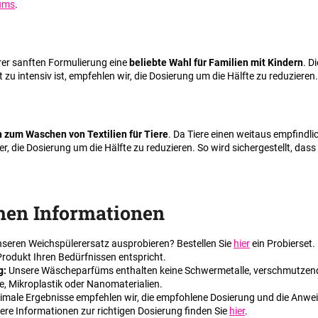
üms
.
rer sanften Formulierung eine
beliebte Wahl für Familien mit Kindern
. D
u intensiv ist, empfehlen wir, die Dosierung um die Hälfte zu reduzieren.
h zum Waschen von Textilien für Tiere
. Da Tiere einen weitaus empfindl
 die Dosierung um die Hälfte zu reduzieren. So wird sichergestellt, dass d
hen Informationen
seren Weichspülerersatz ausprobieren? Bestellen Sie
hier
ein Probierset.
rodukt Ihren Bedürfnissen entspricht.
g:
Unsere Wäscheparfüms enthalten keine Schwermetalle, verschmutzen
, Mikroplastik oder Nanomaterialien.
imale Ergebnisse empfehlen wir, die empfohlene Dosierung und die Anwei
ere Informationen zur richtigen Dosierung finden Sie
hier
.