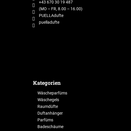
e
+43 670 30 19 487
i
(MO – FR, 8.00 – 16.00)
l
PUELLAdufte
puelladufte
e
Kategorien
Wäscheparfüms
Wäschegels
Raumdüfte
Duftanhänger
Parfüms
Badeschäume