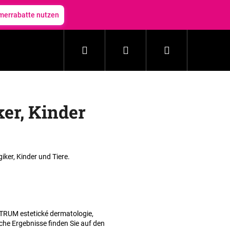
errabatte nutzen
Suchen
Login
Warenkorb
Haushalt
Kosmetik
Zubehör
Neuheit
er, Kinder
giker, Kinder und Tiere.
TRUM estetické dermatologie,
sche Ergebnisse finden Sie auf den