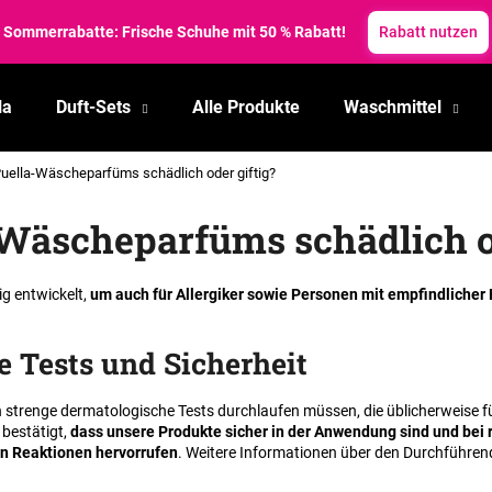
reise zum Schmelzen gebracht! Sommerrabatte bis zu 35 %. ✨
Somm
la
Duft-Sets
Alle Produkte
Waschmittel
Was suchen Sie?
Puella-Wäscheparfüms schädlich oder giftig?
SUCHEN
Wäscheparfüms schädlich od
ig entwickelt,
um auch für Allergiker sowie Personen mit empfindlicher
Wir empfehlen
 Tests und Sicherheit
strenge dermatologische Tests durchlaufen müssen, die üblicherweise 
 bestätigt,
dass unsere Produkte sicher in der Anwendung sind und bei 
 Reaktionen hervorrufen
. Weitere Informationen über den Durchführen