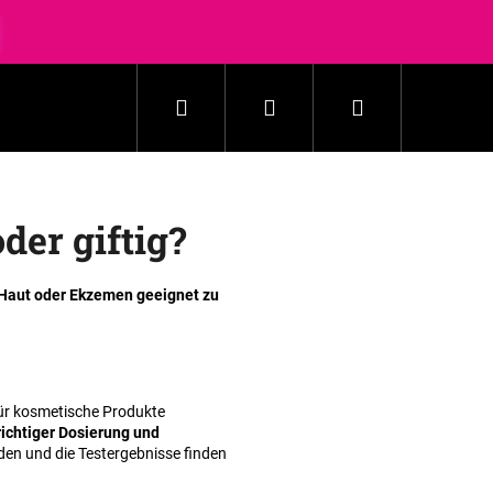
errabatte nutzen
Suchen
Login
Warenkorb
Haushalt
Kosmetik
Zubehör
Neuheit
er giftig?
 Haut oder Ekzemen geeignet zu
für kosmetische Produkte
richtiger Dosierung und
den und die Testergebnisse finden