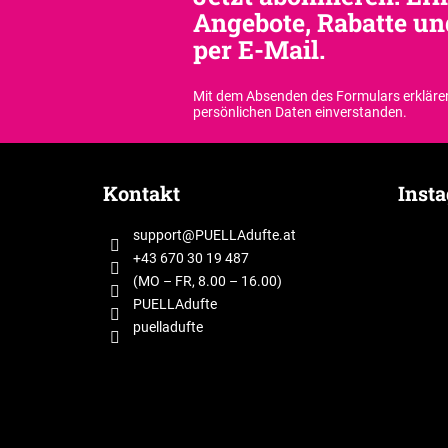
Angebote, Rabatte un
per E-Mail.
Mit dem Absenden des Formulars erklären
persönlichen Daten einverstanden.
F
u
Kontakt
Inst
ß
z
support
@
PUELLAdufte.at
e
+43 670 30 19 487
i
(MO – FR, 8.00 – 16.00)
l
PUELLAdufte
puelladufte
e