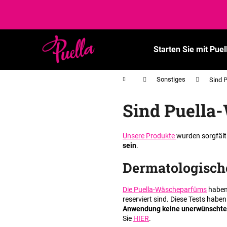
W
Zum
Inhalt
☀️ Wir haben die P
a
springen
Zurück
Zurück
r
zum
zum
e
Starten Sie mit Puel
n
Einkaufen
Einkaufen
k
Startseite
Sonstiges
Sind 
o
r
Sind Puella-
b
Unsere Produkte
wurden sorgfält
sein
.
Dermatologische
Die Puella-Wäscheparfüms
haben 
reserviert sind. Diese Tests haben
Anwendung keine unerwünschten
Sie
HIER
.