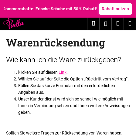
W
Zum
Inhalt
mmerrabatte: Frische Schuhe mit 50 % Rabatt!
Rabatt nutzen
a
springen
Zurück
Zurück
r
Suchen
Waren
M
Login
zum
zum
e
W
n
Warenrücksendung
a
k
s
o
s
L
r
Wie kann ich die Ware zurückgeben?
u
i
b
c
s
klicken Sie auf diesen
Link
.
h
Wählen Sie auf der Seite die Option „Rücktritt vom Vertrag“.
t
Füllen Sie das kurze Formular mit den erforderlichen
e
e
Angaben aus.
n
d
Unser Kundendienst wird sich so schnell wie möglich mit
S
e
Ihnen in Verbindung setzen und Ihnen weitere Anweisungen
i
r
geben.
e
A
?
r
Sollten Sie weitere Fragen zur Rücksendung von Waren haben,