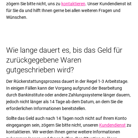
t
zögern Sie bitte nicht, uns zu
kontaktieren
. Unser Kundendienst ist
i
für Sie da und hilft Ihnen gerne bei allen weiteren Fragen und
k
Wünschen.
e
SUCHEN
l
Wie lange dauert es, bis das Geld für
W
i
zurückgegebene Waren
r
gutgeschrieben wird?
e
m
Der Rückerstattungsprozess dauert in der Regel 1-3 Arbeitstage.
p
In einigen Fällen kann der Vorgang aufgrund der Bearbeitung
f
durch Bankinstitute oder andere Zahlungssysteme länger dauern,
e
jedoch nicht länger als 14 Tage ab dem Datum, an dem Sie die
h
erforderlichen Informationen bereitstellen.
l
e
Sollte das Geld auch nach 14 Tagen noch nicht auf Ihrem Konto
n
eingegangen sein, zögern Sie bitte nicht, unseren
Kundendienst
zu
kontaktieren. Wir werden Ihnen gerne weitere Informationen