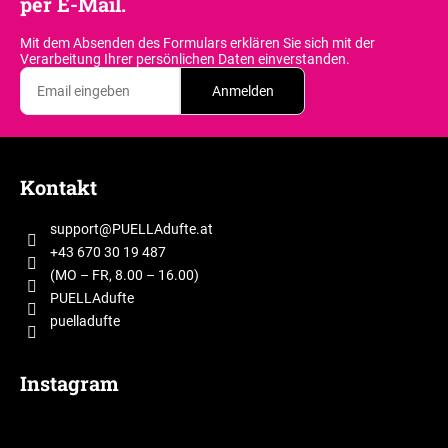
per E-Mail.
e
l
Mit dem Absenden des Formulars erklären Sie sich
mit der
e
Verarbeitung Ihrer persönlichen Daten einverstanden.
m
Anmelden
e
n
t
F
e
u
d
Kontakt
ß
e
z
r
support
@
PUELLAdufte.at
e
L
+43 670 30 19 487
i
i
(MO – FR, 8.00 – 16.00)
s
l
PUELLAdufte
t
puelladufte
e
e
Instagram