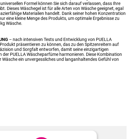
 universellen Formel können Sie sich darauf verlassen, dass Ihre
t. Dieses Wäschegel ist für alle Arten von Wäsche geeignet, egal
apazierfähige Materialien handelt. Dank seiner hohen Konzentration
nur eine kleine Menge des Produkts, um optimale Ergebnisse zu
4 kg Wäsche.
LUNG
– nach intensiven Tests und Entwicklung von PUELLA
 Produkt präsentieren zu können, das zu den Spitzenreitern auf
äzision und Sorgfalt entworfen, damit seine einzigartigen
ten der PUELLA Wäscheparfüme harmonieren. Diese Kombination
rer Wäsche ein unvergessliches und langanhaltendes Gefühl von
.