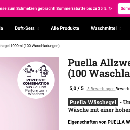
reise zum Schmelzen gebracht! Sommerrabatte bis zu 35 %. ✨
Somm
la
Duft-Sets
Alle Produkte
Waschmittel
Was suchen Sie?
chegel 1000ml (100 Waschladungen)
SUCHEN
Puella Allz
(100 Waschl
Wir empfehlen
Die
5,0 / 5
3 Bewertungen
Bewertu
durchschnittliche
Produktbewertung
Puella Wäschegel
-
Un
ist
Wäsche mit einer hohen
5,0
von
5
Eigenschaften von PUELLA W
Sternen.