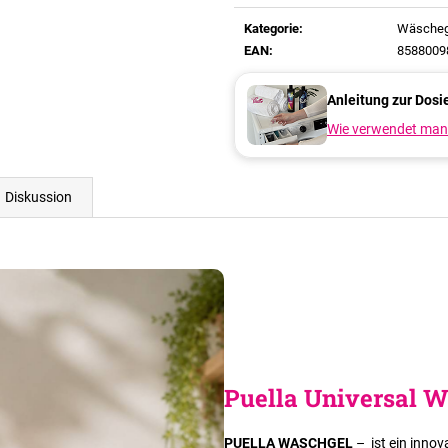
Verkaufspreis:
Kategorie
:
Wäscheg
EAN
:
8588009
Anleitung zur Dosi
Wie verwendet man
Diskussion
Puella Universal 
PUELLA WASCHGEL
–
ist ein innov