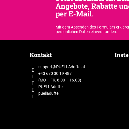
Angebote, Rabatte un
per E-Mail.
Mit dem Absenden des Formulars erklären
persönlichen Daten einverstanden.
F
u
Kontakt
Inst
ß
z
support
@
PUELLAdufte.at
e
+43 670 30 19 487
i
(MO – FR, 8.00 – 16.00)
l
PUELLAdufte
puelladufte
e