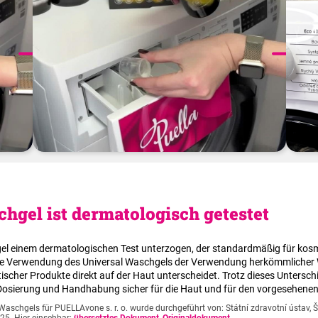
Möchten Sie mehr erfahren? Besuchen Sie unsere Seite
Anleitungen
.
hgel ist dermatologisch getestet
el einem dermatologischen Test unterzogen, der standardmäßig für kosm
 die Verwendung des Universal Waschgels der Verwendung herkömmlicher 
scher Produkte direkt auf der Haut unterscheidet. Trotz dieses Unterschi
r Dosierung und Handhabung sicher für die Haut und für den vorgesehenen
Waschgels für PUELLAvone s. r. o. wurde durchgeführt von: Státní zdravotní ústav,