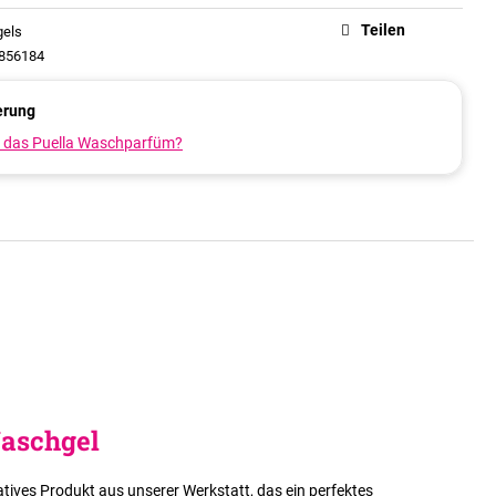
Teilen
els
856184
erung
 das Puella Waschparfüm?
Waschgel
atives Produkt aus unserer Werkstatt, das ein perfektes