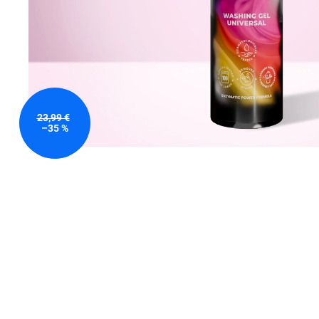
23,99 €
–35 %