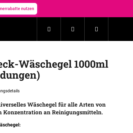
errabatte nutzen
Suchen
Login
Warenkorb
Haushalt
Kosmetik
Zubehör
Neuheit
weck-Wäschegel 1000ml
adungen)
ngsdetails
iverselles Wäschegel für alle Arten von
 Konzentration an Reinigungsmitteln.
äschegel: