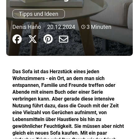
Tipps und Ideen
SUCHEN
Denis Haňo
20.12.2024
3 Minuten
W
i
r
e
Das Sofa ist das Herzstück eines jeden
m
Wohnzimmers - ein Ort, an dem man sich
p
entspannen, Familie und Freunde treffen oder
f
Abende mit einem Buch oder einer Serie
e
verbringen kann. Aber gerade diese intensive
h
Nutzung führt dazu, dass die Couch mit der Zeit
l
eine Vielzahl von Gerüchen aufnimmt, von
e
Lebensmitteln über Haustiere bis hin zu
n
gewöhnlicher Feuchtigkeit. Sie müssen aber nicht
gleich ein neues Sofa kaufen. Mit ein paar