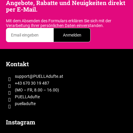
Angebote, Rabatte und Neuigkeiten direkt
per E-Mail.
Mit dem Absenden des Formulars erklären Sie sich
mit der
Verarbeitung Ihrer persönlichen Daten einverstanden.
Anmelden
F
u
Kontakt
ß
z
support
@
PUELLAdufte.at
e
+43 670 30 19 487
i
(MO – FR, 8.00 – 16.00)
l
PUELLAdufte
puelladufte
e
Instagram